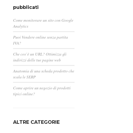
pubblicati
Come monitorare un sito con Google
Analytics
Puoi Vendere online senza partita
IVA?
Che cos’è un URL? Ottimizza gli
indirizzi delle tue pagine web
Anatomia di una scheda prodotto che
scala le SERP
Come aprire un negozio di prodotti
tipici online?
ALTRE CATEGORIE