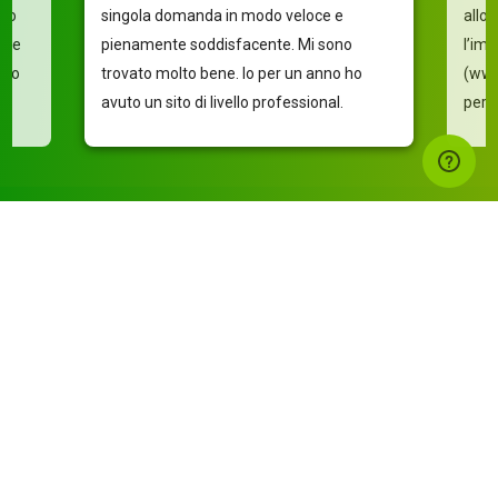
tuo
singola domanda in modo veloce e
allo
cile
pienamente soddisfacente. Mi sono
l’im
sono
trovato molto bene. Io per un anno ho
(www
avuto un sito di livello professional.
pers
Guarda tutte le recensioni
I nostri Partner