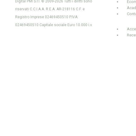
Digital PMI S.r.l. © 2009-2026 Tutti i diritti sono
Ecom
Aca
riservati C.C.I.A.A. R.E.A. AR-218116 C.F. e
Conta
Registro Imprese 02469450510 P.IVA:
02469450510 Capitale sociale Euro 10.000 i.v.
Acced
Rece