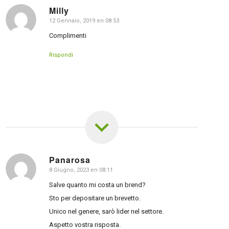
Milly
12 Gennaio, 2019 en 08:53
dice:
Complimenti
Rispondi
Panarosa
8 Giugno, 2023 en 08:11
dice:
Salve quanto mi costa un brend?
Sto per depositare un brevetto.
Unico nel genere, sarò lider nel settore.
Aspetto vostra risposta.