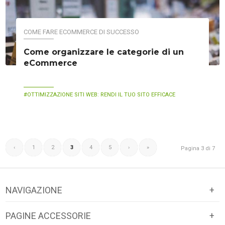
COME FARE ECOMMERCE DI SUCCESSO
Come organizzare le categorie di un
eCommerce
OTTIMIZZAZIONE SITI WEB: RENDI IL TUO SITO EFFICACE
‹
1
2
3
4
5
›
»
Pagina 3 di 7
NAVIGAZIONE
Sito web
Accedi al servizio
PAGINE ACCESSORIE
Negozio online
Recesso Abbonamento PRO