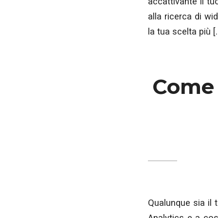
accattivante il t
alla ricerca di wi
la tua scelta più [
Come 
Qualunque sia il
Analytics e a cos