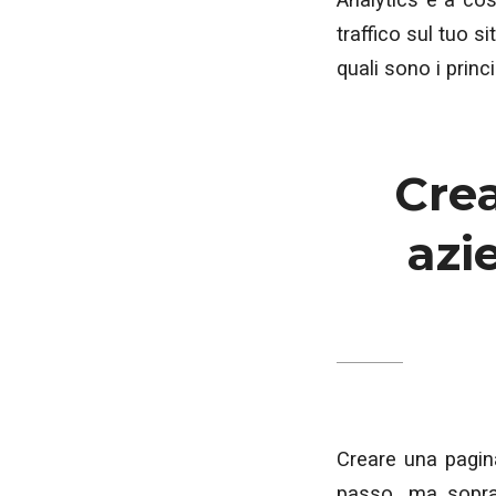
traffico sul tuo s
quali sono i princ
Cre
azi
Creare una pagin
passo, ma sopra