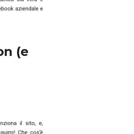
cebook aziendale e
n (e
ziona il sito, e,
eguimi! Che cos’è