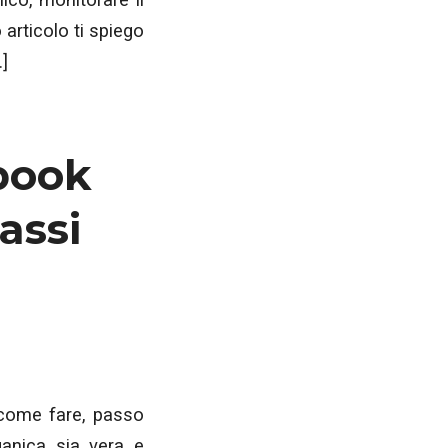
 articolo ti spiego
…]
book
assi
 come fare, passo
anica sia vera e