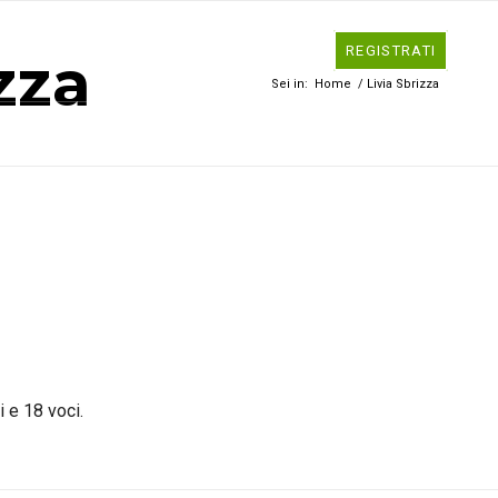
HI SIAMO
CONTATTI
ACCEDI
REGISTRATI
zza
Sei in:
Home
/
Livia Sbrizza
i e 18 voci.