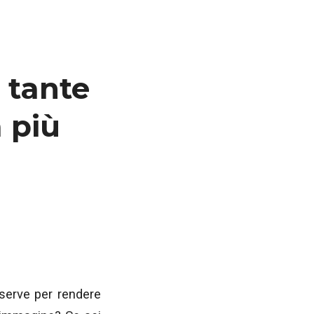
 tante
 più
 serve per rendere