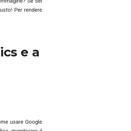
n’immagine? Se sei
giusto! Per rendere
cs e a
come usare Google
ico, monitorare il