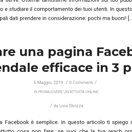
ito e studiare il comportamento dei tuoi utenti. In questo
ipali dati prendere in considerazione: pochi ma buoni! [
are una pagina Face
endale efficace in 3 p
/
/
6 Maggio, 2019
0 Commenti
IN
PROMUOVERE UN'ATTIVITÀ ONLINE
/
da
Livia Sbrizza
a Facebook è semplice. In questo articolo ti spiego
ttutto cosa non fare, se vuoi che la tua reach org