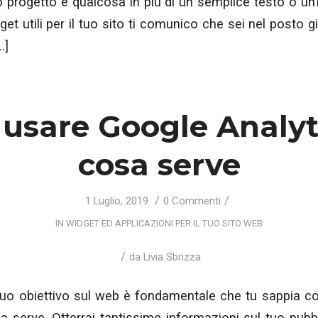
uo progetto è qualcosa in più di un semplice testo o u
dget utili per il tuo sito ti comunico che sei nel posto 
…]
usare Google Analyti
cosa serve
/
/
1 Luglio, 2019
0 Commenti
IN
WIDGET ED APPLICAZIONI PER IL TUO SITO WEB
/
da
Livia Sbrizza
 tuo obiettivo sul web è fondamentale che tu sappia 
a serve. Otterrai tantissime informazioni sul tuo pubbl