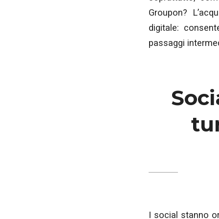
Groupon? L’acqu
digitale: consen
passaggi intermed
Soci
tu
I social stanno 