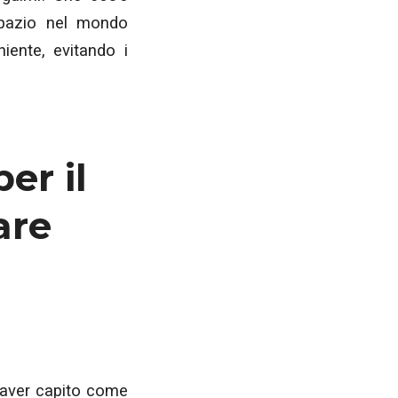
spazio nel mondo
iente, evitando i
er il
are
 aver capito come