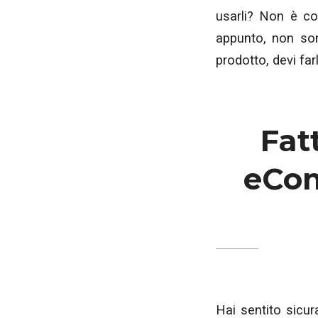
usarli? Non è cos
appunto, non sono
prodotto, devi far
Fat
eCom
Hai sentito sicur