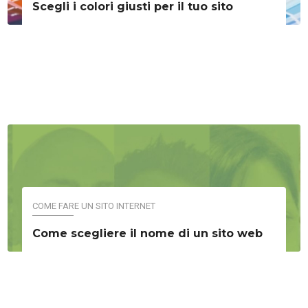
Scegli i colori giusti per il tuo sito
COME FARE UN SITO INTERNET
Come scegliere il nome di un sito web