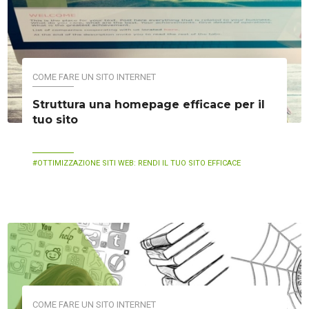
COME FARE UN SITO INTERNET
Struttura una homepage efficace per il
tuo sito
OTTIMIZZAZIONE SITI WEB: RENDI IL TUO SITO EFFICACE
COME FARE UN SITO INTERNET